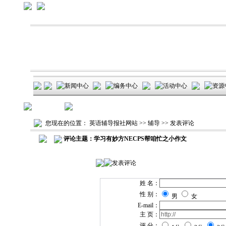
您现在的位置：
英语辅导报社网站
>>
辅导
>> 发表评论
评论主题：学习有妙方NECPS帮咱忙之小作文
姓 名：
性 别：
男
女
E-mail：
主 页：
评 分：