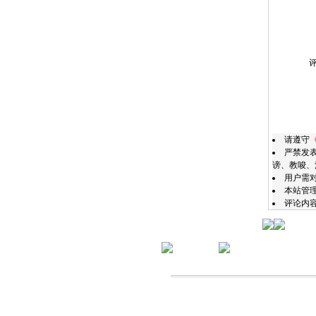
请遵守
严禁发
谤、教唆、
用户需
本站管
评论内