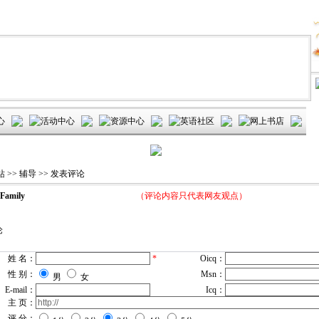
站
>>
辅导
>> 发表评论
mily
（评论内容只代表网友观点）
姓 名：
*
Oicq：
性 别：
Msn：
男
女
E-mail：
Icq：
主 页：
评 分：