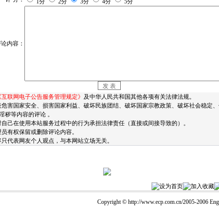
1分
2分
3分
4分
5分
评论内容：
《互联网电子公告服务管理规定》
及中华人民共和国其他各项有关法律法规。
表危害国家安全、损害国家利益、破坏民族团结、破坏国家宗教政策、破坏社会稳定、
淫秽等内容的评论 。
对自己在使用本站服务过程中的行为承担法律责任（直接或间接导致的）。
理员有权保留或删除评论内容。
容只代表网友个人观点，与本网站立场无关。
设为首页
加入收藏
Copyright © http://www.ecp.com.cn/2005-2006 Englis