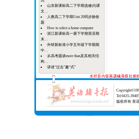
况
·
山东新课标高二下学期选修(8)课
文…
·
人教高二下学期Unit 20同步验收
题
·
How to select a home computer
·
浙江新课标高一册下学期英语期
末…
·
外研新标准小学五年级下学期期
中…
·
从高考题谈more than及其相关结
构…
·
讲述“过去”趣“式”
Copyright©1997
Tel:0435-39
版权所有 英