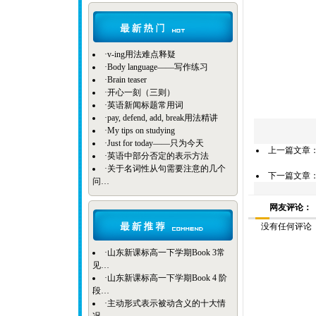
·
v-ing用法难点释疑
·
Body language——写作练习
·
Brain teaser
·
开心一刻（三则）
·
英语新闻标题常用词
·
pay, defend, add, break用法精讲
·
My tips on studying
·
Just for today——只为今天
上一篇文章
·
英语中部分否定的表示方法
·
关于名词性从句需要注意的几个
下一篇文章
问…
网友评论：
没有任何评论
·
山东新课标高一下学期Book 3常
见…
·
山东新课标高一下学期Book 4 阶
段…
·
主动形式表示被动含义的十大情