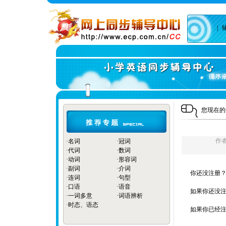
|
您现在
作
·
名词
·
冠词
·
代词
·
数词
·
动词
·
形容词
·
副词
·
介词
你还没注册？
·
连词
·
句型
·
口语
·
语音
如果你还没注
·
一词多意
·
词语辨析
·
时态、语态
如果你已经注