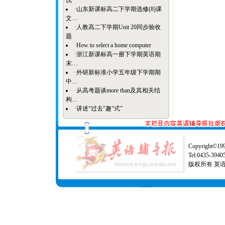
况
·
山东新课标高二下学期选修(8)课
文…
·
人教高二下学期Unit 20同步验收
题
·
How to select a home computer
·
浙江新课标高一册下学期英语期
末…
·
外研新标准小学五年级下学期期
中…
·
从高考题谈more than及其相关结
构…
·
讲述“过去”趣“式”
Copyright©1997
Tel:0435-39
版权所有 英