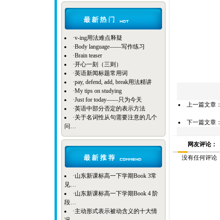
·
v-ing用法难点释疑
·
Body language——写作练习
·
Brain teaser
·
开心一刻（三则）
·
英语新闻标题常用词
·
pay, defend, add, break用法精讲
·
My tips on studying
·
Just for today——只为今天
上一篇文章
·
英语中部分否定的表示方法
·
关于名词性从句需要注意的几个
下一篇文章
问…
网友评论：
没有任何评论
·
山东新课标高一下学期Book 3常
见…
·
山东新课标高一下学期Book 4 阶
段…
·
主动形式表示被动含义的十大情