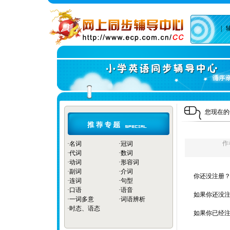
|
您现在
作
·
名词
·
冠词
·
代词
·
数词
·
动词
·
形容词
·
副词
·
介词
你还没注册？
·
连词
·
句型
·
口语
·
语音
如果你还没注
·
一词多意
·
词语辨析
·
时态、语态
如果你已经注