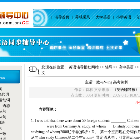
|
辅导首页
|
异域采风
|
大学英语
|
小学英语
|
您现在的位置：
英语辅导报社网站
>>
辅导
>>
高中英语
>>
文
主谓一致与V-ing 高考例析
词
作者：肖林 文章来源：
《英语辅导报》
&代词
点击数：3884 更新时间：2009-8-15 10:07:
语动词
小
、语态
内容预览：
从句
从句
1. I was told that there were about 50 foreign students ________ Chinese 
用法
________ were from Germany.A. study; of whom B. study; of them 
句
studying; of whom(2006辽宁卷)解析：D。 第一个空用现
一致
从句who study Chinese;第二个空whom引导定语从句，引导词wh
动词