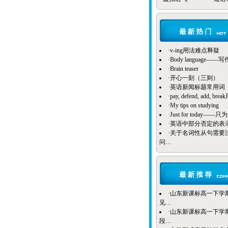
·
v-ing用法难点释疑
·
Body language——
·
Brain teaser
·
开心一刻（三则）
·
英语新闻标题常用词
·
pay, defend, add, b
·
My tips on studying
·
Just for today——
·
英语中部分否定的表
·
关于名词性从句需要
问…
·
山东新课标高一下学期B
见…
·
山东新课标高一下学期Bo
段…