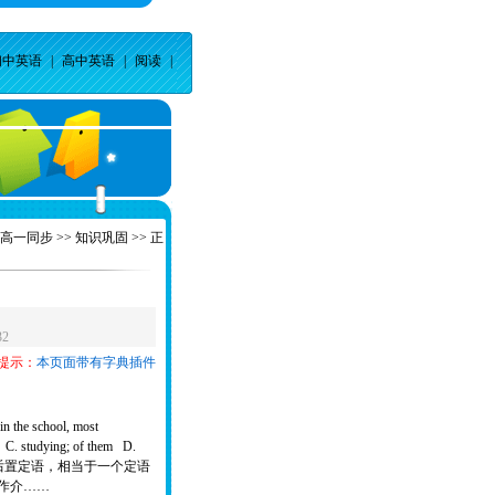
初中英语
|
高中英语
|
阅读
|
高一同步
>>
知识巩固
>> 正
32
提示：
本页面带有字典插件
in the school, most
C. studying; of them D.
在分词作后置定语，相当于一个定语
om作介……