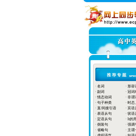
·
名词
·
形容
·
副词
·
冠词
·
情态动词
·
非谓
·
句子种类
·
时态
·
直/间接引语
·
宾语
·
表语从句
·
状语
·
定语从句
·
It的
·
倒装句
·
强调
·
省略句
·
主谓
·
虚拟语气
·
短语