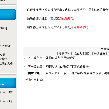
你还没注册？或者没有登录？这篇文章要求至少是本站的注册学
如果你还没注册，请赶紧
点此注册
吧！
如果你已经注册但还没登录，请赶紧
点此登录
吧！
写作练习
reak用法精讲
文章录
【
发表评论
】【
加入收藏
】【
告诉好友
】
只为今天
上一篇文章：
及物动词与不及物动词
示方法
注意的几个
下一篇文章：
巧记动词-ing形式和不定式作宾语
网友评论：
（只显示最新10条。评论内容只代表网友观点，与
没有任何评论
ook 3常
ok 4 阶