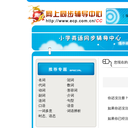
|
您现在
·
名词
·
冠词
·
代词
·
数词
·
动词
·
形容词
·
副词
·
介词
你还没注册？
·
连词
·
句型
·
口语
·
语音
如果你还没注
·
一词多意
·
词语辨析
·
时态、语态
如果你已经注