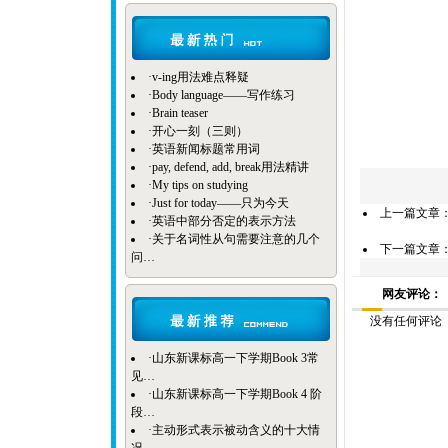
·
v-ing用法难点释疑
·
Body language——写作练习
·
Brain teaser
·
开心一刻（三则）
·
英语新闻标题常用词
·
pay, defend, add, break用法精讲
·
My tips on studying
·
Just for today——只为今天
上一篇文章
·
英语中部分否定的表示方法
·
关于名词性从句需要注意的几个
下一篇文章
问…
网友评论：
没有任何评论
·
山东新课标高一下学期Book 3常
见…
·
山东新课标高一下学期Book 4 阶
段…
·
主动形式表示被动含义的十大情