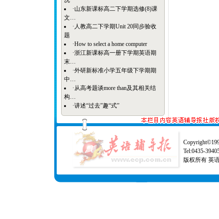
况
·
山东新课标高二下学期选修(8)课
文…
·
人教高二下学期Unit 20同步验收
题
·
How to select a home computer
·
浙江新课标高一册下学期英语期
末…
·
外研新标准小学五年级下学期期
中…
·
从高考题谈more than及其相关结
构…
·
讲述“过去”趣“式”
Copyright©1997
Tel:0435-39
版权所有 英