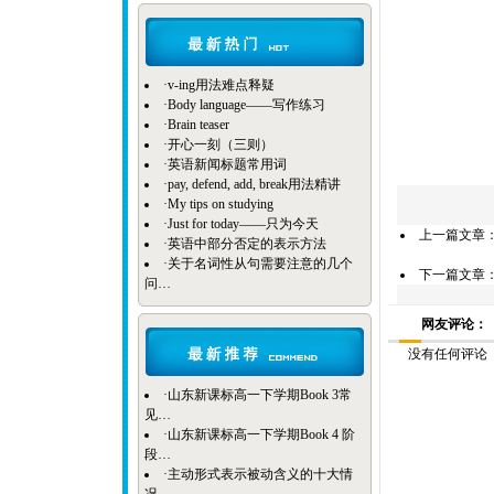
·
v-ing用法难点释疑
·
Body language——写作练习
·
Brain teaser
·
开心一刻（三则）
·
英语新闻标题常用词
·
pay, defend, add, break用法精讲
·
My tips on studying
·
Just for today——只为今天
上一篇文章
·
英语中部分否定的表示方法
·
关于名词性从句需要注意的几个
下一篇文章
问…
网友评论：
没有任何评论
·
山东新课标高一下学期Book 3常
见…
·
山东新课标高一下学期Book 4 阶
段…
·
主动形式表示被动含义的十大情