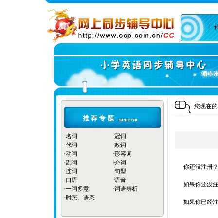
|
您现在
·
名词
·
冠词
·
代词
·
数词
·
动词
·
形容词
·
副词
·
介词
你还没注册？
·
连词
·
句型
·
口语
·
语音
如果你还没注
·
一词多意
·
词语辨析
·
时态、语态
如果你已经注