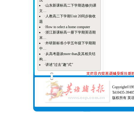
况
·
山东新课标高二下学期选修(8)课
文…
·
人教高二下学期Unit 20同步验收
题
·
How to select a home computer
·
浙江新课标高一册下学期英语期
末…
·
外研新标准小学五年级下学期期
中…
·
从高考题谈more than及其相关结
构…
·
讲述“过去”趣“式”
Copyright©1997
Tel:0435-39
版权所有 英