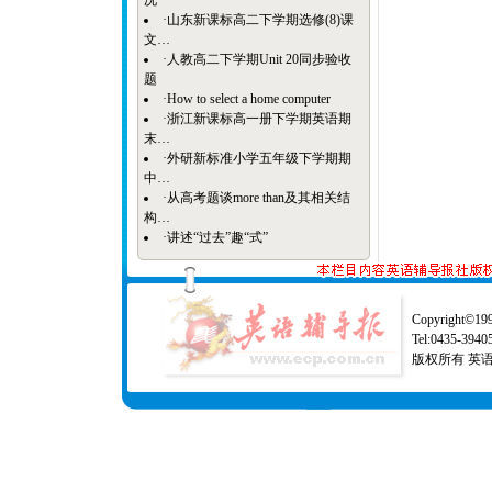
况
·
山东新课标高二下学期选修(8)课
文…
·
人教高二下学期Unit 20同步验收
题
·
How to select a home computer
·
浙江新课标高一册下学期英语期
末…
·
外研新标准小学五年级下学期期
中…
·
从高考题谈more than及其相关结
构…
·
讲述“过去”趣“式”
Copyright©1997
Tel:0435-39
版权所有 英