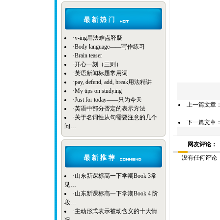
·
v-ing用法难点释疑
·
Body language——写作练习
·
Brain teaser
·
开心一刻（三则）
·
英语新闻标题常用词
·
pay, defend, add, break用法精讲
·
My tips on studying
·
Just for today——只为今天
上一篇文章
·
英语中部分否定的表示方法
·
关于名词性从句需要注意的几个
下一篇文章
问…
网友评论：
没有任何评论
·
山东新课标高一下学期Book 3常
见…
·
山东新课标高一下学期Book 4 阶
段…
·
主动形式表示被动含义的十大情