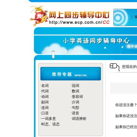
|
您现在
·
名词
·
冠词
·
代词
·
数词
·
动词
·
形容词
·
副词
·
介词
你还没注册？
·
连词
·
句型
·
口语
·
语音
如果你还没注
·
一词多意
·
词语辨析
·
时态、语态
如果你已经注