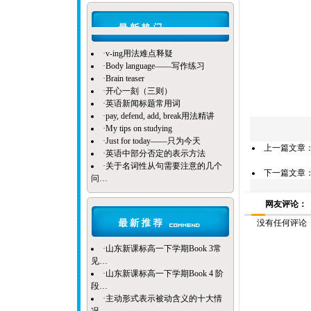
·
v-ing用法难点释疑
·
Body language——写作练习
·
Brain teaser
·
开心一刻（三则）
·
英语新闻标题常用词
·
pay, defend, add, break用法精讲
·
My tips on studying
·
Just for today——只为今天
上一篇文章
·
英语中部分否定的表示方法
·
关于名词性从句需要注意的几个
下一篇文章
问…
网友评论：
没有任何评论
·
山东新课标高一下学期Book 3常
见…
·
山东新课标高一下学期Book 4 阶
段…
·
主动形式表示被动含义的十大情