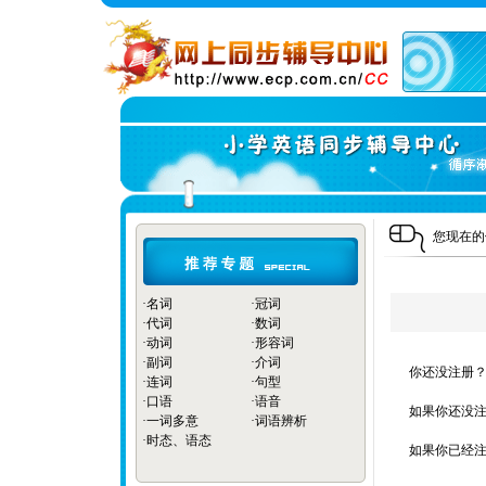
您现在
·
名词
·
冠词
·
代词
·
数词
·
动词
·
形容词
·
副词
·
介词
你还没注册？
·
连词
·
句型
·
口语
·
语音
如果你还没注
·
一词多意
·
词语辨析
·
时态、语态
如果你已经注