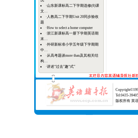
况
·
山东新课标高二下学期选修(8)课
文…
·
人教高二下学期Unit 20同步验收
题
·
How to select a home computer
·
浙江新课标高一册下学期英语期
末…
·
外研新标准小学五年级下学期期
中…
·
从高考题谈more than及其相关结
构…
·
讲述“过去”趣“式”
Copyright©1997
Tel:0435-39
版权所有 英