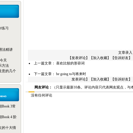
写作练习
reak用法精讲
文章录入：
【
发表评论
】【
加入收藏
】【
告诉好友
】
只为今天
上一篇文章：
喜欢比较的形容词
示方法
注意的几个
下一篇文章：
be going to与将来时
发表评论】【
加入收藏
】【
告诉好友
】
网友评论：
（只显示最新10条。评论内容只代表网友观点，与
没有任何评论
ook 3常
ok 4 阶
义的十大情