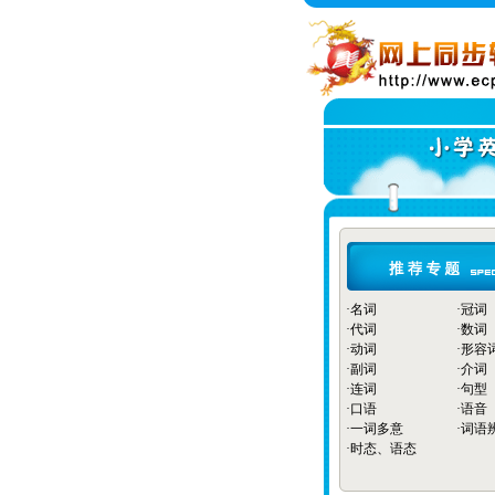
·
名词
·
冠词
·
代词
·
数词
·
动词
·
形容
·
副词
·
介词
·
连词
·
句型
·
口语
·
语音
·
一词多意
·
词语
·
时态、语态