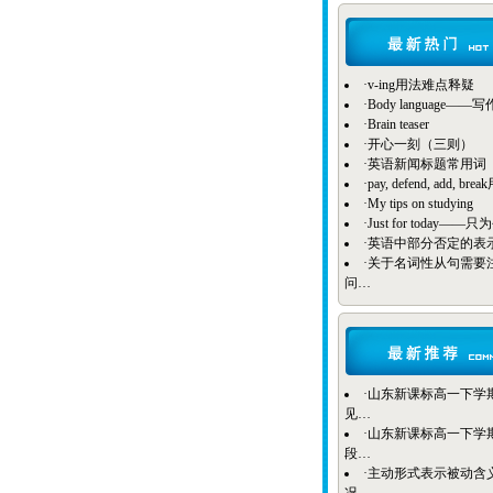
·
v-ing用法难点释疑
·
Body language——
·
Brain teaser
·
开心一刻（三则）
·
英语新闻标题常用词
·
pay, defend, add, b
·
My tips on studying
·
Just for today——
·
英语中部分否定的表
·
关于名词性从句需要
问…
·
山东新课标高一下学期B
见…
·
山东新课标高一下学期Bo
段…
·
主动形式表示被动含