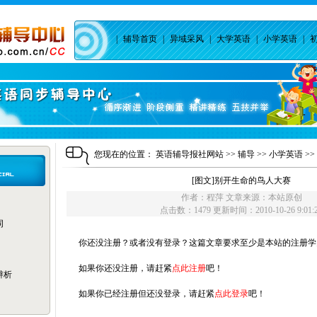
|
辅导首页
|
异域采风
|
大学英语
|
小学英语
|
您现在的位置：
英语辅导报社网站
>>
辅导
>>
小学英语
>>
[图文]
别开生命的鸟人大赛
作者：程萍 文章来源：本站原创
点击数：1479 更新时间：2010-10-26 9:01:
词
你还没注册？或者没有登录？这篇文章要求至少是本站的注册学
如果你还没注册，请赶紧
点此注册
吧！
辨析
如果你已经注册但还没登录，请赶紧
点此登录
吧！