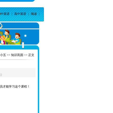
初中英语
|
高中英语
|
阅读
|
小五
>>
知识巩固
>> 正文
22
员才能学习这个课程！