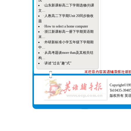
况
·
山东新课标高二下学期选修(8)课
文…
·
人教高二下学期Unit 20同步验收
题
·
How to select a home computer
·
浙江新课标高一册下学期英语期
末…
·
外研新标准小学五年级下学期期
中…
·
从高考题谈more than及其相关结
构…
·
讲述“过去”趣“式”
Copyright©1997
Tel:0435-39
版权所有 英