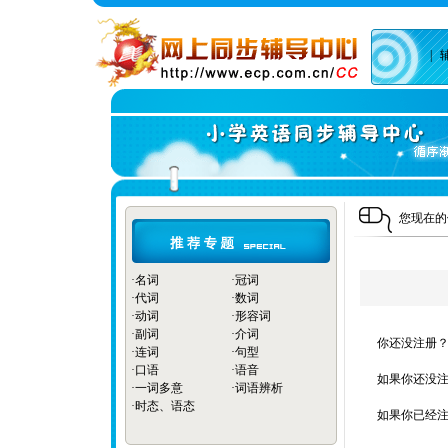
|
您现在
·
名词
·
冠词
·
代词
·
数词
·
动词
·
形容词
·
副词
·
介词
你还没注册？
·
连词
·
句型
·
口语
·
语音
如果你还没注
·
一词多意
·
词语辨析
·
时态、语态
如果你已经注