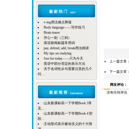
·
v-ing用法难点释疑
·
Body language——写作练习
·
Brain teaser
·
开心一刻（三则）
·
英语新闻标题常用词
·
pay, defend, add, break用法精讲
·
My tips on studying
·
Just for today——只为今天
上一篇文章
·
英语中部分否定的表示方法
·
关于名词性从句需要注意的几个
下一篇文章：
问…
网友评论：
没有任何评论
·
山东新课标高一下学期Book 3常
见…
·
山东新课标高一下学期Book 4 阶
段…
·
主动形式表示被动含义的十大情