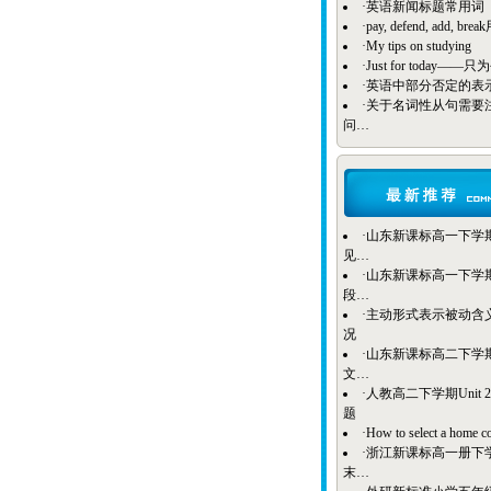
·
英语新闻标题常用词
·
pay, defend, add, b
·
My tips on studying
·
Just for today——
·
英语中部分否定的表
·
关于名词性从句需要
问…
·
山东新课标高一下学期B
见…
·
山东新课标高一下学期Bo
段…
·
主动形式表示被动含
况
·
山东新课标高二下学期
文…
·
人教高二下学期Unit 
题
·
How to select a home c
·
浙江新课标高一册下
末…