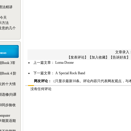
reak用法精讲
只为今天
示方法
注意的几个
文章录入：m
【
发表评论
】【
加入收藏
】【
告诉好友
】
上一篇文章：
Lorna Doone
ook 3常
下一篇文章：
A Special Rock Band
ok 4 阶
网友评论：
（只显示最新10条。评论内容只代表网友观点，与
义的十大情
没有任何评论
选修(8)课
20同步验收
omputer
学期英语期