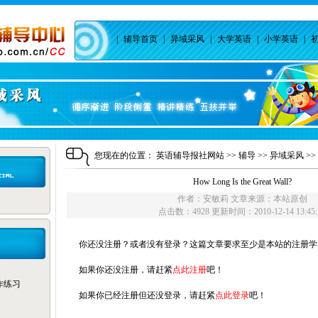
|
辅导首页
|
异域采风
|
大学英语
|
小学英语
|
您现在的位置：
英语辅导报社网站
>>
辅导
>>
异域采风
>>
How Long Is the Great Wall?
作者：安敏莉 文章来源：本站原创
点击数：4928 更新时间：2010-12-14 13:45:
你还没注册？或者没有登录？这篇文章要求至少是本站的注册学
如果你还没注册，请赶紧
点此注册
吧！
写作练习
如果你已经注册但还没登录，请赶紧
点此登录
吧！