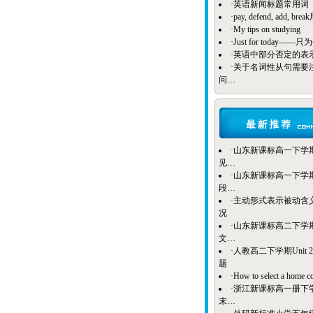
·
英语新闻标题常用词
·
pay, defend, add, b
·
My tips on studying
·
Just for today——
·
英语中部分否定的表
·
关于名词性从句需要
问…
·
山东新课标高一下学期B
见…
·
山东新课标高一下学期Bo
段…
·
主动形式表示被动含
况
·
山东新课标高二下学期
文…
·
人教高二下学期Unit 
题
·
How to select a home c
·
浙江新课标高一册下
末…