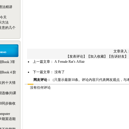
reak用法精讲
只为今天
示方法
注意的几个
文章录入：m
【
发表评论
】【
加入收藏
】【
告诉好友
】
上一篇文章：
A Female Rat’s Affair
ook 3常
下一篇文章： 没有了
ok 4 阶
网友评论：
（只显示最新10条。评论内容只代表网友观点，与
义的十大情
没有任何评论
选修(8)课
20同步验收
omputer
学期英语期