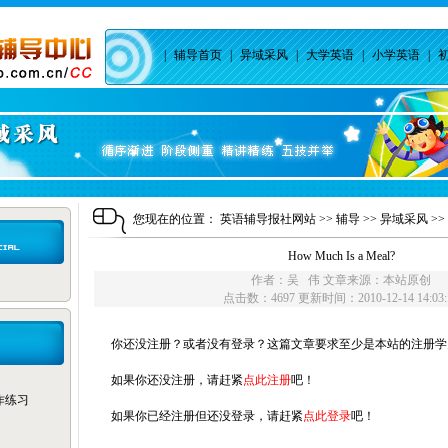
|
辅导首页
|
异域采风
|
大学英语
|
小学英语
|
您现在的位置：
英语辅导报社网站
>>
辅导
>>
异域采风
>>
How Much Is a Meal?
作者：吴 伟 文章来源：本站原创
点击数：4697 更新时间：2010-12-14 14:03:
你还没注册？或者没有登录？这篇文章要求至少是本站的注册学
如果你还没注册，请赶紧
点此注册
吧！
写作练习
如果你已经注册但还没登录，请赶紧
点此登录
吧！