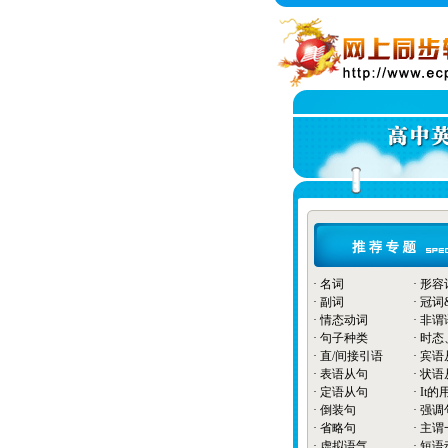
·
名词
·
形容
·
副词
·
冠词
·
情态动词
·
非谓
·
句子种类
·
时态
·
直/间接引语
·
宾语
·
表语从句
·
状语
·
定语从句
·
It的
·
倒装句
·
强调
·
省略句
·
主谓
·
虚拟语气
·
短语