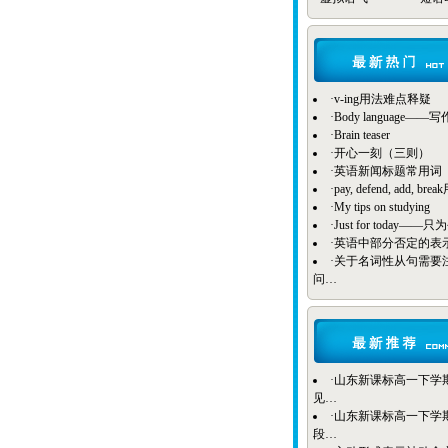
·
v-ing用法难点释疑
·
Body language——
·
Brain teaser
·
开心一刻（三则）
·
英语新闻标题常用词
·
pay, defend, add, b
·
My tips on studying
·
Just for today——
·
英语中部分否定的表
·
关于名词性从句需要
问…
·
山东新课标高一下学期B
见…
·
山东新课标高一下学期Bo
段…