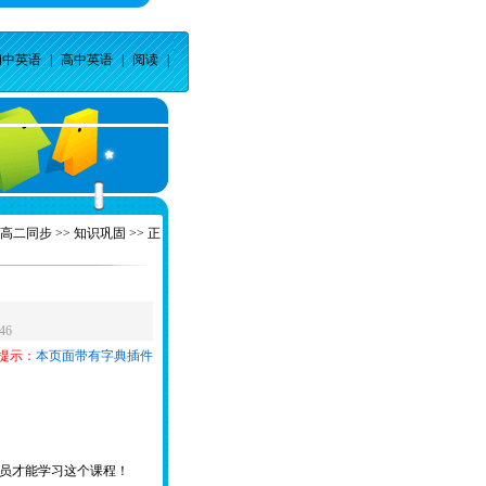
初中英语
|
高中英语
|
阅读
|
高二同步
>>
知识巩固
>> 正
46
提示：
本页面带有字典插件
员才能学习这个课程！