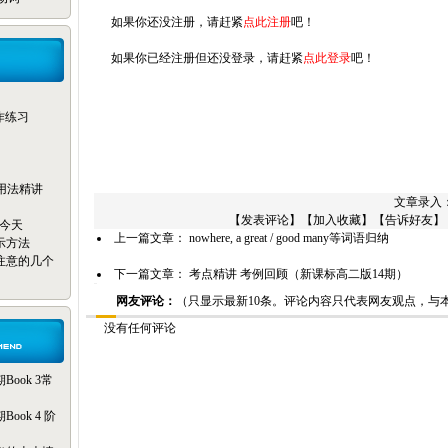
如果你还没注册，请赶紧
点此注册
吧！
如果你已经注册但还没登录，请赶紧
点此登录
吧！
写作练习
reak用法精讲
文章录入：m
【
发表评论
】【
加入收藏
】【
告诉好友
】
只为今天
上一篇文章：
nowhere, a great / good many等词语归纳
示方法
注意的几个
下一篇文章：
考点精讲 考例回顾（新课标高二版14期）
网友评论：
（只显示最新10条。评论内容只代表网友观点，与
没有任何评论
ook 3常
ok 4 阶