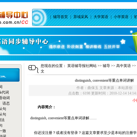
|
辅导首页
|
异域采风
|
大学英语
|
小学英语
|
您现在的位置：
英语辅导报社网站
>>
辅导
>>
高中英语
>>
文
distinguish, convenient等重点单词讲解
词
作者：曲保玉 文章来源：本站原创
&代词
点击数：
6198 更新时间：2010-12-14 14:14:
语动词
小
、语态
内容简介：
从句
从句
distinguish, convenient等重点单词讲解……
用法
句
一致
你还没注册？或者没有登录？这篇文章要求至少是本站的注册学
动词