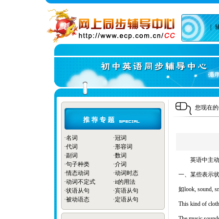
|
您现在
·
名词
·
冠词
·
代词
·
形容词
·
副词
·
数词
英语中主
·
句子种类
·
介词
·
情态动词
·
动词时态
一、某些表示
·
动词不定式
·
it的用法
如look, sou
·
状语从句
·
宾语从句
·
被动语态
·
定语从句
This kind of 
The music so