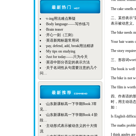
The cake sme
二、某些表示“需要
·
v-ing用法难点释疑
表示被动意义
·
Body language——写作练习
·
Brain teaser
The bike ne
·
开心一刻（三则）
·
英语新闻标题常用词
Your hair wa
·
pay, defend, add, break用法精讲
The story req
·
My tips on studying
·
Just for today——只为今天
三、形容词wor
·
英语中部分否定的表示方法
·
关于名词性从句需要注意的几个
The book is w
问…
The bike is n
The film is 
四、作表语的形容词，如d
时，用主动语
·
山东新课标高一下学期Book 3常
如：
见…
·
山东新课标高一下学期Book 4 阶
Is English dif
段…
The maths pro
·
主动形式表示被动含义的十大情
况
I think apples