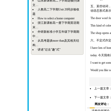
·
山东新课标高二下学期选修(8)课
文…
五、某些动词，如loc
·
人教高二下学期Unit 20同步验收
动语态形式表
题
The door won
·
How to select a home computer
·
浙江新课标高一册下学期英语期
This kind of 
末…
·
外研新标准小学五年级下学期期
The shop ope
中…
六、不定式作
·
从高考题谈more than及其相关结
构…
I have lots of h
·
讲述“过去”趣“式”
today. 今
I want to get
Would you lik
上一篇文章
下一篇文章
网友评论：
没有任何评论