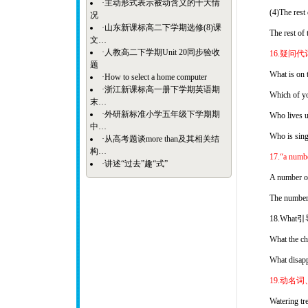
·
主动形式表示被动含义的十大情
(4)The rest 
况
·
山东新课标高二下学期选修(8)课
The rest of 
文…
·
人教高二下学期Unit 20同步验收
16.疑问代
题
What is on 
·
How to select a home computer
·
浙江新课标高一册下学期英语期
Which of yo
末…
·
外研新标准小学五年级下学期期
Who lives u
中…
Who is sing
·
从高考题谈more than及其相关结
构…
17.“a n
·
讲述“过去”趣“式”
A number of 
The number o
18.Wh
What the chi
What disappo
19.动名
Watering tre