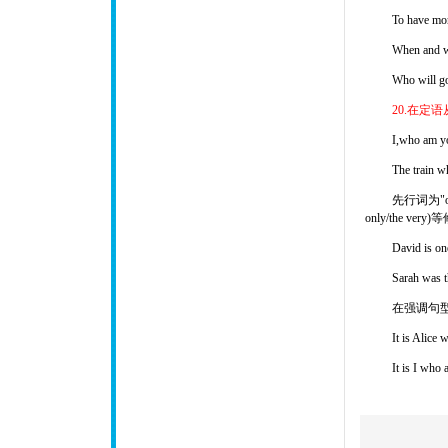
To have more
When and wh
Who will go 
20.在定语
I,who am you
The train whi
先行词为"o
only/the 
David is one
Sarah was th
在强调句型
It is Alice 
It is I who 