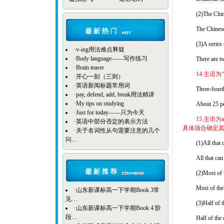
(2)The Chine
The Chinese 
(3)A series 
·
v-ing用法难点释疑
·
Body language——写作练习
There are tw
·
Brain teaser
14.主语
·
开心一刻（三则）
·
英语新闻标题常用词
Three-fourths
·
pay, defend, add, break用法精讲
·
My tips on studying
About 25 per
·
Just for today——只为今天
15.主语为al
·
英语中部分否定的表示方法
具体场合确定其
·
关于名词性从句需要注意的几个
问…
(1)All that 
All that can
(2)Most of t
Most of the 
·
山东新课标高一下学期Book 3常
见…
(3)Half of t
·
山东新课标高一下学期Book 4 阶
段…
Half of the c