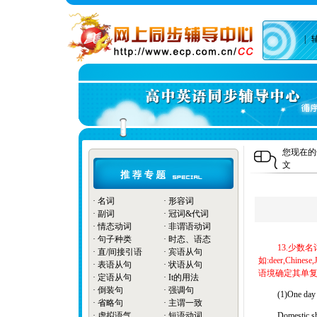
|
您现在
文
·
名词
·
形容词
·
副词
·
冠词&代词
·
情态动词
·
非谓语动词
·
句子种类
·
时态、语态
13.少数
·
直/间接引语
·
宾语从句
如:deer,Chines
·
表语从句
·
状语从句
语境确定其单复
·
定语从句
·
It的用法
·
倒装句
·
强调句
(1)One day h
·
省略句
·
主谓一致
·
虚拟语气
·
短语动词
Domestic she