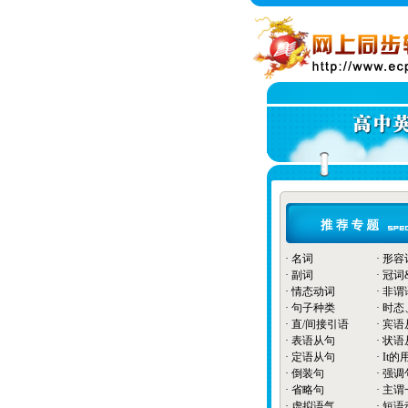
·
名词
·
形容
·
副词
·
冠词
·
情态动词
·
非谓
·
句子种类
·
时态
·
直/间接引语
·
宾语
·
表语从句
·
状语
·
定语从句
·
It的
·
倒装句
·
强调
·
省略句
·
主谓
·
虚拟语气
·
短语