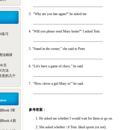
________________________________________
3. “Why are you late again?” he asked me.
________________________________________
4. “Will you please send Mary home?” I asked Tom.
写作练习
________________________________________
5. “Stand in the corner,” she said to Peter.
reak用法精讲
________________________________________
只为今天
6. “Let's have a game of chess,” he said.
示方法
________________________________________
注意的几个
7. “How clever a girl Mary is!” he said.
________________________________________
参考答案：
ook 3常
1. He asked me whether I would wait for them or go on.
ok 4 阶
2. She asked whether / if Tom liked sports (or not).