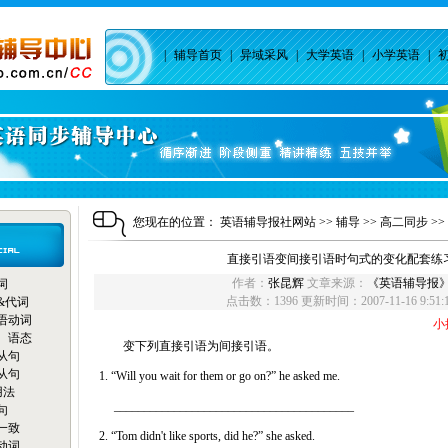
|
辅导首页
|
异域采风
|
大学英语
|
小学英语
|
您现在的位置：
英语辅导报社网站
>>
辅导
>>
高二同步
>>
直接引语变间接引语时句式的变化配套练
作者：
张昆辉
文章来源：
《英语辅导报
词
点击数：
1396 更新时间：2007-11-16 9:51:
&代词
语动词
小
、语态
变下列直接引语为间接引语。
从句
从句
1. “Will you wait for them or go on?” he asked me.
用法
________________________________________
句
一致
2. “Tom didn't like sports, did he?” she asked.
动词