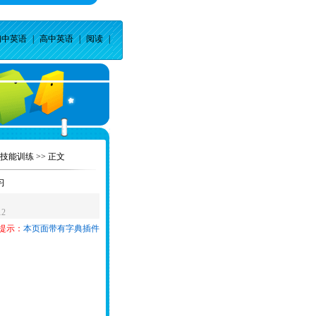
初中英语
|
高中英语
|
阅读
|
技能训练
>> 正文
习
》
12
提示：
本页面带有字典插件