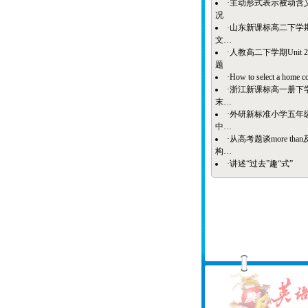
·
主动形式表示被动含
况
·
山东新课标高二下学期
文…
·
人教高二下学期Unit 
题
·
How to select a home c
·
浙江新课标高一册下
末…
·
外研新标准小学五年
中…
·
从高考题谈more tha
构…
·
讲述“过去”趣“式”