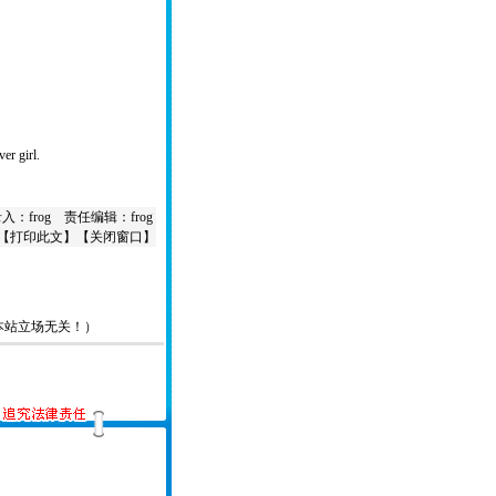
er girl.
入：frog 责任编辑：frog
【
打印此文
】【
关闭窗口
】
本站立场无关！）