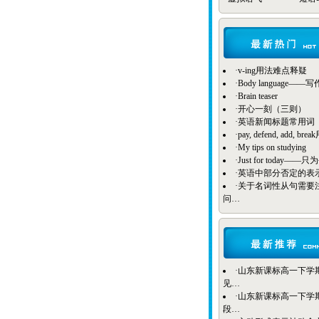
·
v-ing用法难点释疑
·
Body language——
·
Brain teaser
·
开心一刻（三则）
·
英语新闻标题常用词
·
pay, defend, add, b
·
My tips on studying
·
Just for today——
·
英语中部分否定的表
·
关于名词性从句需要
问…
·
山东新课标高一下学期B
见…
·
山东新课标高一下学期Bo
段…