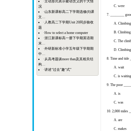
·
主动形式表示被动含义的十大情
C. were
况
·
山东新课标高二下学期选修(8)课
7. ________ good
文…
·
人教高二下学期Unit 20同步验收
A. Climbing
题
B. Climbing 
·
How to select a home computer
·
浙江新课标高一册下学期英语期
C. The climb
末…
·
外研新标准小学五年级下学期期
D. Climbin
中…
8. Time and tide
·
从高考题谈more than及其相关结
构…
A. wait
·
讲述“过去”趣“式”
C. is wait
9. The poor _____
A. is 
C. was 
10. 2,000 miles _
A. are 
C. make