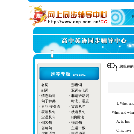
|
您现在
·
名词
·
形容词
·
副词
·
冠词&代词
·
情态动词
·
非谓语动词
·
句子种类
·
时态、语态
1. When and
·
直/间接引语
·
宾语从句
·
表语从句
·
状语从句
When and where t
·
定语从句
·
It的用法
A. is; ha
·
倒装句
·
强调句
·
省略句
·
主谓一致
C. is; hav
·
虚拟语气
·
短语动词