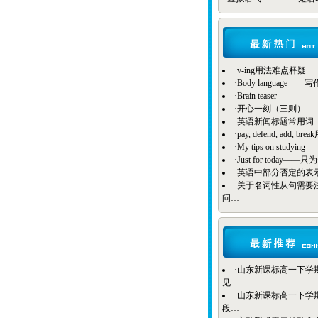
·
v-ing用法难点释疑
·
Body language——
·
Brain teaser
·
开心一刻（三则）
·
英语新闻标题常用词
·
pay, defend, add, b
·
My tips on studying
·
Just for today——
·
英语中部分否定的表
·
关于名词性从句需要
问…
·
山东新课标高一下学期B
见…
·
山东新课标高一下学期Bo
段…