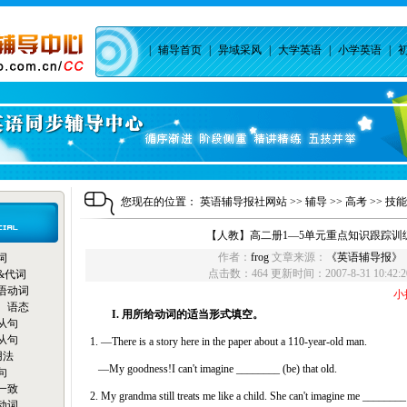
|
辅导首页
|
异域采风
|
大学英语
|
小学英语
|
您现在的位置：
英语辅导报社网站
>>
辅导
>>
高考
>>
技能
【人教】高二册1—5单元重点知识跟踪训
作者：
frog
文章来源：
《英语辅导报》
词
点击数：
464 更新时间：2007-8-31 10:42:2
&代词
语动词
小
、语态
I. 用所给动词的适当形式填空。
从句
从句
1. —There is a story here in the paper about a 110-year-old man.
用法
—My goodness!I can't imagine ________ (be) that old.
句
一致
2. My grandma still treats me like a child. She can't imagine me ________
动词