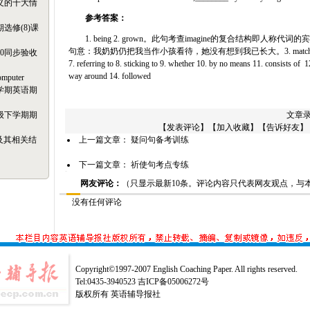
义的十大情
参考答案：
选修(8)课
1. being 2. grown。此句考查imagine的复合结构即人称代
句意：我奶奶仍把我当作小孩看待，她没有想到我已长大。3. match
20同步验收
7. referring to 8. sticking to
9. whether 10. by no means 11. consists of 12.
way around 14. followed
omputer
学期英语期
级下学期期
文章录
【
发表评论
】【
加入收藏
】【
告诉好友
】
n及其相关结
上一篇文章：
疑问句备考训练
下一篇文章：
祈使句考点专练
网友评论：
（只显示最新10条。评论内容只代表网友观点，与
没有任何评论
Copyright©1997-2007 English Coaching Paper. All rights reserved.
Tel:0435-3940523 吉ICP备05006272号
版权所有 英语辅导报社