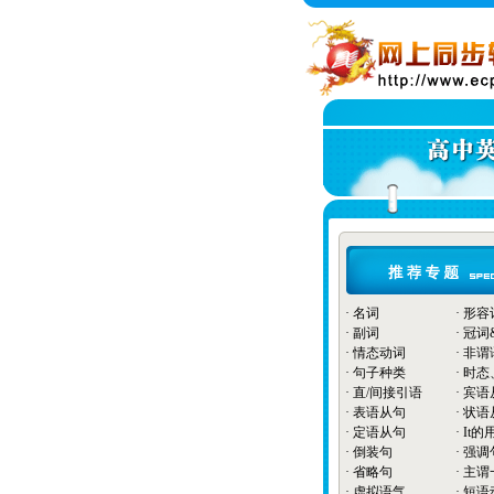
·
名词
·
形容
·
副词
·
冠词
·
情态动词
·
非谓
·
句子种类
·
时态
·
直/间接引语
·
宾语
·
表语从句
·
状语
·
定语从句
·
It的
·
倒装句
·
强调
·
省略句
·
主谓
·
虚拟语气
·
短语