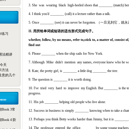
3. She was wearing black high-heeled shoes that ________ (match) her s
4. I think you'd ________ (call) it a lecture rather than a talk.
5. Once ________ (see) it can never be forgotten. （一旦
II. 用所给单词或短语的适当形式完成句子。
写作练习
whether, follow, by no means, refer to,
stick to, a matter of, consist of
find out
6. Please ________ when the ship sails for New York.
reak用法精讲
7. Although Mike didn't mention any names, everyone knew who he w
只为今天
示方法
8. Kate, the pretty girl, is ________ a little dog ________ the tree.
注意的几个
9. The question is ________ it is worth doing.
10. I've tried very hard to improve my English. But ________ is the te
progress.
11. His job ________ helping old people who live alone.
ook 3常
12. Success in business is simply ________ knowing when to take a chan
13. Perhaps you think Betty works harder than Jimmy, but it is ________
ok 4 阶
14. The professor entered the office,
________ by some young teachers