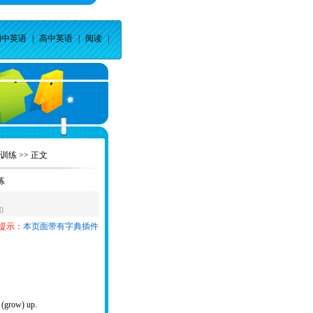
初中英语
|
高中英语
|
阅读
|
训练
>> 正文
练
0
提示：
本页面带有字典插件
 (grow) up.