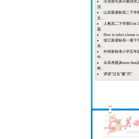
·
主动形式表示被动含
况
·
山东新课标高二下学期
文…
·
人教高二下学期Unit 
题
·
How to select a home c
·
浙江新课标高一册下
末…
·
外研新标准小学五年
中…
·
从高考题谈more tha
构…
·
讲述“过去”趣“式”