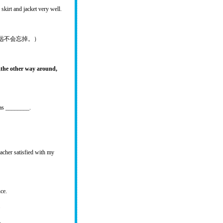
kirt and jacket very well.
见到它，就永远不会忘掉。）
,
the other way around,
as ________.
acher satisfied with my
ce.
.
.