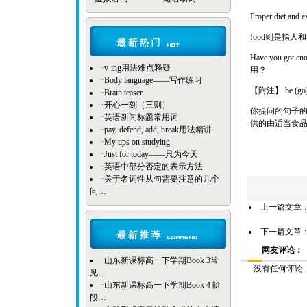
Proper diet 
food则是指
Have you got
·
v-ing用法难点释疑
用？
·
Body language——写作练习
【附注】 be (go
·
Brain teaser
·
开心一刻（三则）
你提问的句子的
·
英语新闻标题常用词
供的由适当食
·
pay, defend, add, break用法精讲
·
My tips on studying
·
Just for today——只为今天
·
英语中部分否定的表示方法
·
关于名词性从句需要注意的几个
问…
上一篇文章
下一篇文章
网友评论：
·
山东新课标高一下学期Book 3常
没有任何评论
见…
·
山东新课标高一下学期Book 4 阶
段…