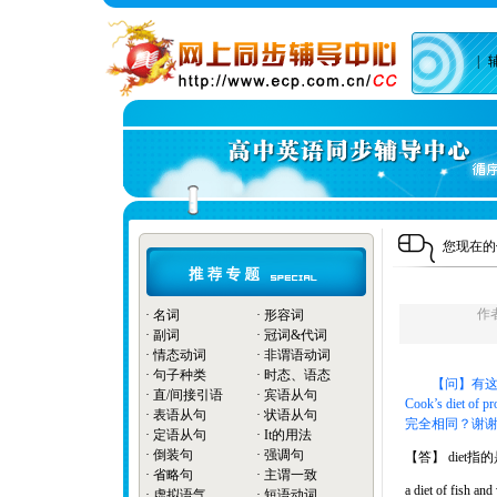
|
您现在
作
·
名词
·
形容词
·
副词
·
冠词&代词
·
情态动词
·
非谓语动词
·
句子种类
·
时态、语态
【问】有这样一句话：
·
直/间接引语
·
宾语从句
Cook’s diet o
·
表语从句
·
状语从句
完全相同？谢谢
·
定语从句
·
It的用法
·
倒装句
·
强调句
【答】 die
·
省略句
·
主谓一致
a diet of fi
·
虚拟语气
·
短语动词