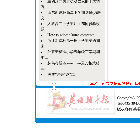
·
主动形式表示被动含义的十大情
况
·
山东新课标高二下学期选修(8)课
文…
·
人教高二下学期Unit 20同步验收
题
·
How to select a home computer
·
浙江新课标高一册下学期英语期
末…
·
外研新标准小学五年级下学期期
中…
·
从高考题谈more than及其相关结
构…
·
讲述“过去”趣“式”
Copyright©1997
Tel:0435-39
版权所有 英