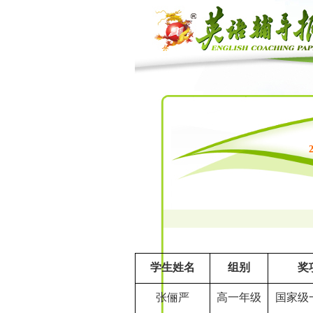
学生姓名
组别
奖
张俪严
高一年级
国家级