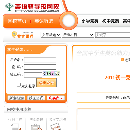
您
2011初
任课教师：薛老